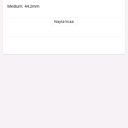
Medium: 44.2mm
Each pack contains 3 Shafts
Näytä lisää