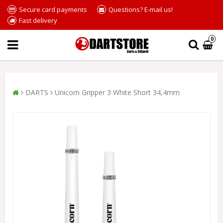
Secure card payments
Questions? E-mail us!
Fast delivery
0
DARTS
Unicorn Gripper 3 White Short 34,4mm