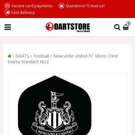
Secure card payments
Questions? E-mail us!
Fast delivery
0
DARTS
Football
Newcastle United FC Mono Crest
Svarta Standard NO2