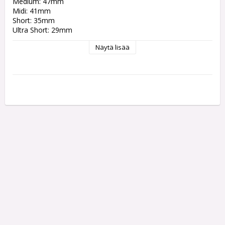
Medium: 47mm
Midi: 41mm
Short: 35mm
Ultra Short: 29mm
Näytä lisää
Each pack contains 3 Shafts.