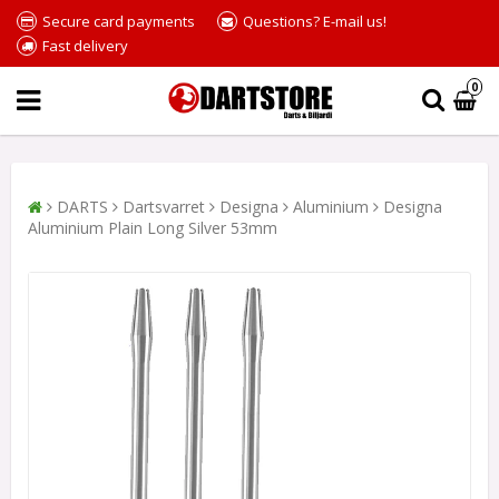
Secure card payments
Questions? E-mail us!
Fast delivery
0
DARTS
Dartsvarret
Designa
Aluminium
Designa
Aluminium Plain Long Silver 53mm