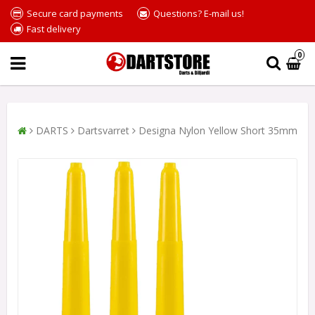
Secure card payments
Questions? E-mail us!
Fast delivery
0
DARTS
Dartsvarret
Designa Nylon Yellow Short 35mm