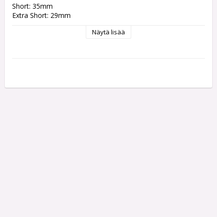
Short: 35mm
Extra Short: 29mm
Näytä lisää
Each pack contains 3 Shafts.