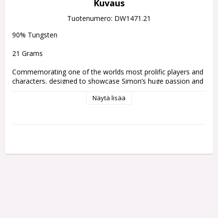
Kuvaus
Tuotenumero: DW1471.21
90% Tungsten
21 Grams
Commemorating one of the worlds most prolific players and 
characters, designed to showcase Simon’s huge passion and 
life-long commitment to darts – these Special Editions 
Näytä lisää
capture the Wizards magic dust for your game.
One set of 3 Prism Vecta short shafts
One set of 3 Prism Alpha standard extra thick flights
Weight:
Barrel Length:
Barrel Width:
21 gram
50.8 mm
5.2 - 7.15 mm
23 gram
50.8 mm
5.2 - 7.5 mm