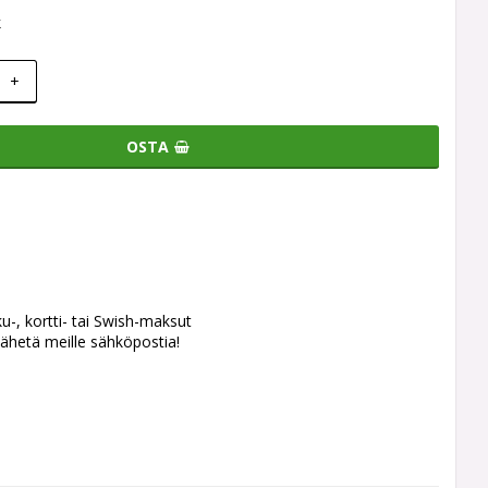
k
+
OSTA
ku-, kortti- tai Swish-maksut
ähetä meille sähköpostia!