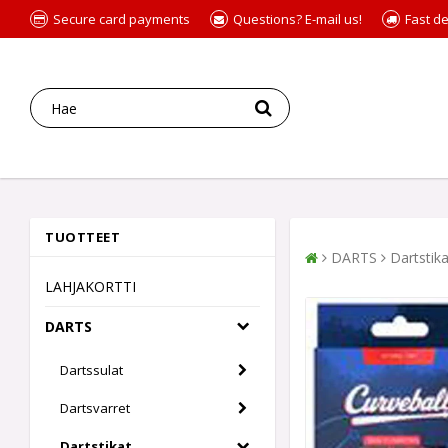
Secure card payments
Questions? E-mail us!
Fast de
TUOTTEET
DARTS
Dartstika
LAHJAKORTTI
DARTS
Dartssulat
Dartsvarret
Dartstikat