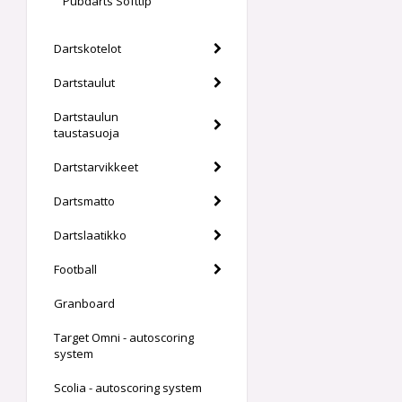
Pubdarts Softtip
Dartskotelot
Dartstaulut
Dartstaulun
taustasuoja
Dartstarvikkeet
Dartsmatto
Dartslaatikko
Football
Granboard
Target Omni - autoscoring
system
Scolia - autoscoring system