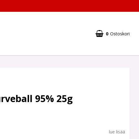
0
Ostoskori
rveball 95% 25g
lue lisää