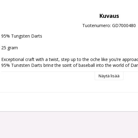
Kuvaus
Tuotenumero: GD7000480
95% Tungsten Darts 
25 gram
Exceptional craft with a twist, step up to the oche like you’re appr
95% Tungsten Darts bring the spirit of baseball into the world of Dart
that mimics the stitching of a baseball, you will throw heat and curv
Näytä lisää
Comes with:
One set of 3 Griptech Black 48mm shafts
One set of 3 Goat Deluxe Flights
Weight:
Barrel Length:
Barre
21 gram
48.0 mm
6.40