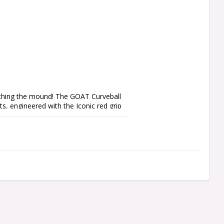
oaching the mound! The GOAT Curveball 
s, engineered with the Iconic red grip 
e your way to triumph.
l Width:
 mm