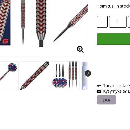
Toimitus:
In stoc
-
Turvalliset las
Kysymyksiä? L
JAA