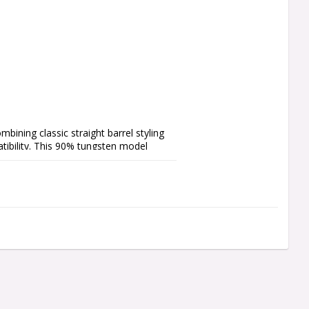
bining classic straight barrel styling 
ibility. This 90% tungsten model 
esigned for controlled handling and 