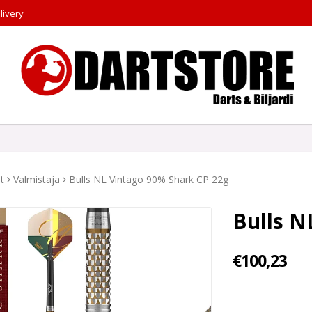
livery
t
Valmistaja
Bulls NL Vintago 90% Shark CP 22g
Bulls N
€100,23