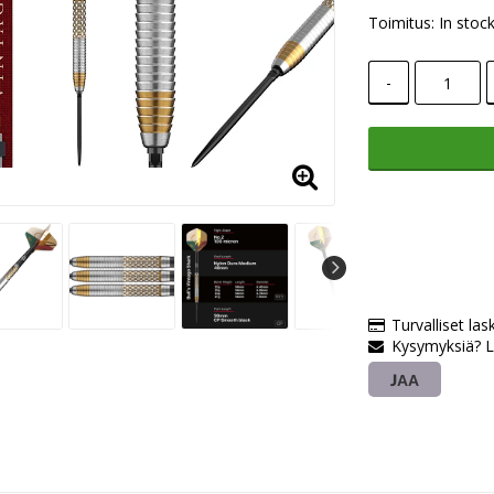
Toimitus:
In stoc
-
Turvalliset las
Kysymyksiä? L
JAA