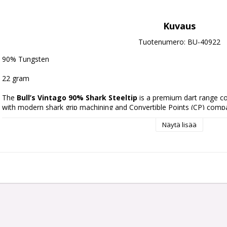
Kuvaus
Tuotenumero: BU-40922
90% Tungsten
22 gram
The 
Bull’s Vintago 90% Shark Steeltip
 is a premium dart range com
with modern shark grip machining and Convertible Points (CP) compat
features a straight barrel profile with progressive shark grip zones d
Näytä lisää
enhanced grip pressure.
Material:
90% Tungsten
Grip:
Dual shark grip with rear incisions
Shape:
Straight barrel design
Finish:
Gold and silver performance coating