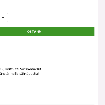
k
+
OSTA
ku-, kortti- tai Swish-maksut
ähetä meille sähköpostia!