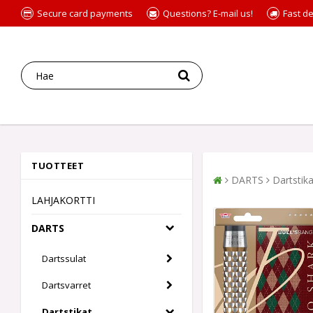
Secure card payments
Questions? E-mail us!
Fast de
TUOTTEET
DARTS
Dartstika
LAHJAKORTTI
DARTS
Dartssulat
Dartsvarret
Dartstikat