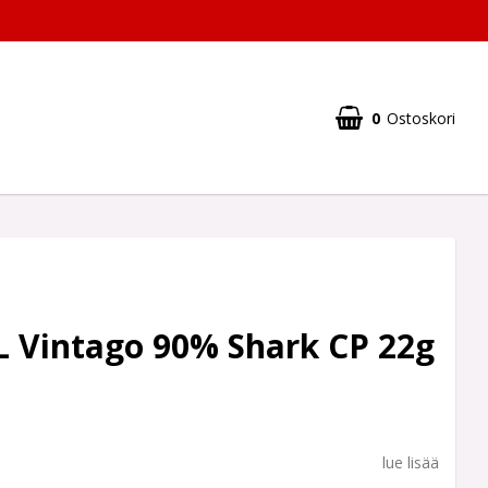
0
Ostoskori
L Vintago 90% Shark CP 22g
lue lisää