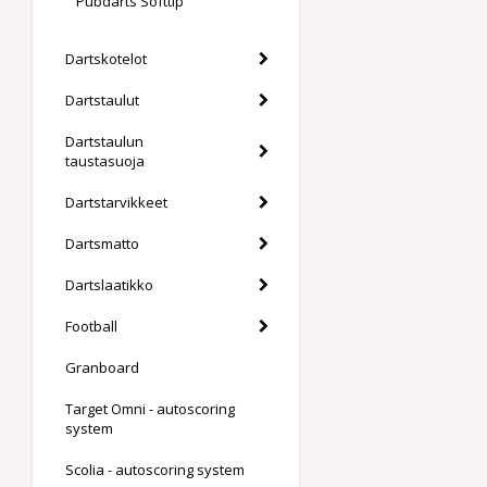
Pubdarts Softtip
Dartskotelot
Dartstaulut
Dartstaulun
taustasuoja
Dartstarvikkeet
Dartsmatto
Dartslaatikko
Football
Granboard
Target Omni - autoscoring
system
Scolia - autoscoring system