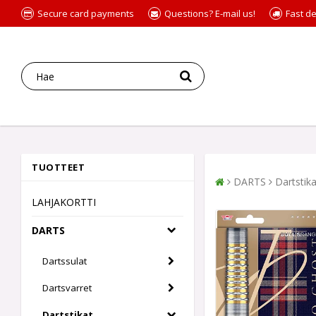
Secure card payments
Questions? E-mail us!
Fast de
TUOTTEET
DARTS
Dartstika
LAHJAKORTTI
DARTS
Dartssulat
Dartsvarret
Dartstikat