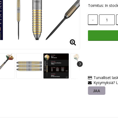
Toimitus:
In stoc
-
Turvalliset las
Kysymyksiä? L
JAA