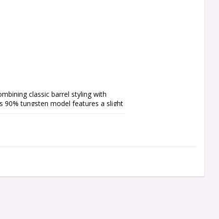
bining classic barrel styling with 
s 90% tungsten model features a slight 
lled handling and balanced performance.