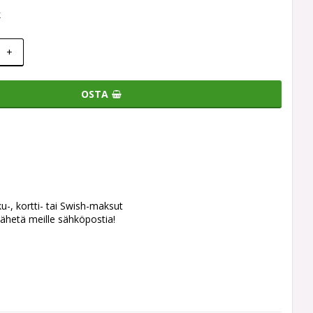
k
+
OSTA
ku-, kortti- tai Swish-maksut
ähetä meille sähköpostia!