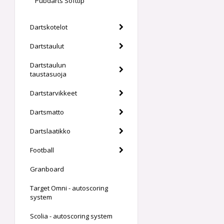
Pubdarts Softtip
Dartskotelot
Dartstaulut
Dartstaulun
taustasuoja
Dartstarvikkeet
Dartsmatto
Dartslaatikko
Football
Granboard
Target Omni - autoscoring
system
Scolia - autoscoring system