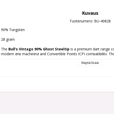
Kuvaus
Tuotenumero: BU-40828
90% Tungsten
28 gram
The 
Bull’s Vintago 90% Ghost Steeltip
 is a premium dart range com
modern grip machining and Convertible Points (CP) compatibility. Thi
teardrop barrel profile with multiple grip zones designed for contro
Näytä lisää
Material:
90% Tungsten
Grip:
Micro grip, ringed grip, and delta grip combination
Shape:
Slight teardrop barrel design
Finish:
Gold and silver performance coating