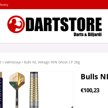
livery
t
Valmistaja
Bulls NL Vintago 90% Ghost CP 28g
Bulls N
€100,23