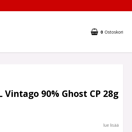
0
Ostoskori
L Vintago 90% Ghost CP 28g
lue lisää