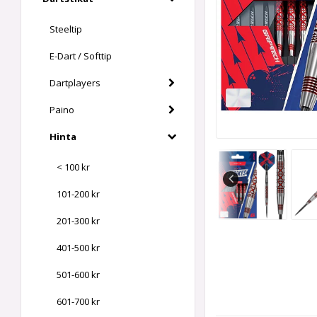
Steeltip
E-Dart / Softtip
Dartplayers
Paino
Hinta
< 100 kr
101-200 kr
201-300 kr
401-500 kr
501-600 kr
601-700 kr