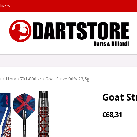
livery
t
Hinta
701-800 kr
Goat Strike 90% 23,5g
Goat St
€68,31