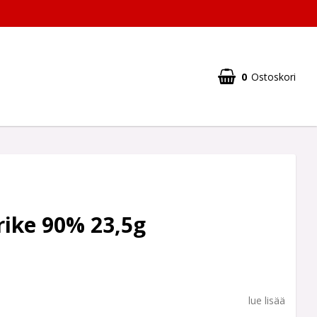
0
Ostoskori
rike 90% 23,5g
lue lisää