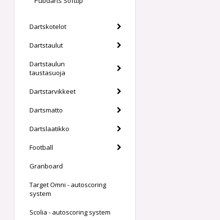
Pubdarts Softtip
Dartskotelot
Dartstaulut
Dartstaulun
taustasuoja
Dartstarvikkeet
Dartsmatto
Dartslaatikko
Football
Granboard
Target Omni - autoscoring
system
Scolia - autoscoring system