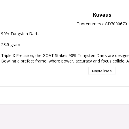
Kuvaus
Tuotenumero: GD7000670
90% Tungsten Darts 
23,5 gram
Triple X Precision, the GOAT Strikes 90% Tungsten Darts are designed
Bowling a prefect frame, where power, accuracy and focus collide. A 
rings framing the Holy Grail of any lane dominator, 3 Red X’s.
Näytä lisää
Comes with:
One set of 3 Griptech Black 48mm shafts
One set of 3 Goat Deluxe Flights
Weight:
Barrel Length:
Barre
21,5 gram
49.8 mm
6.80
23,5 gram
49.8 mm
7.00