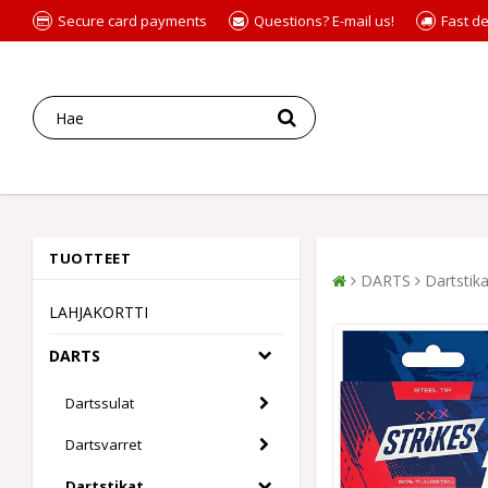
Secure card payments
Questions? E-mail us!
Fast de
TUOTTEET
DARTS
Dartstika
LAHJAKORTTI
DARTS
Dartssulat
Dartsvarret
Dartstikat