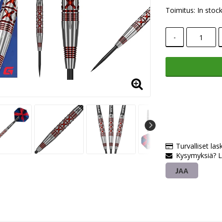
Toimitus:
In stoc
-
Turvalliset las
Kysymyksiä? L
JAA