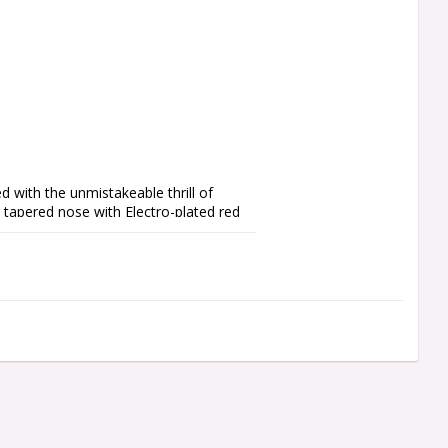
 with the unmistakeable thrill of 
tapered nose with Electro-plated red 
l Width:
 mm
 mm