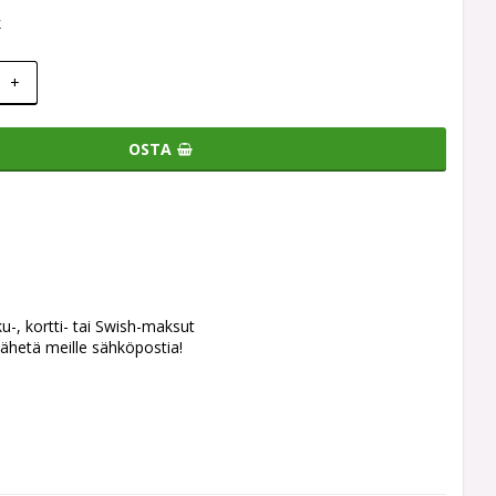
k
+
OSTA
ku-, kortti- tai Swish-maksut
ähetä meille sähköpostia!