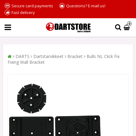
Secure card payments
Questions? E-mail us!
Fast delivery
0
DARTS
Dartstarvikkeet
Bracket
Bulls NL Click Fix
Fixing Wall Bracket