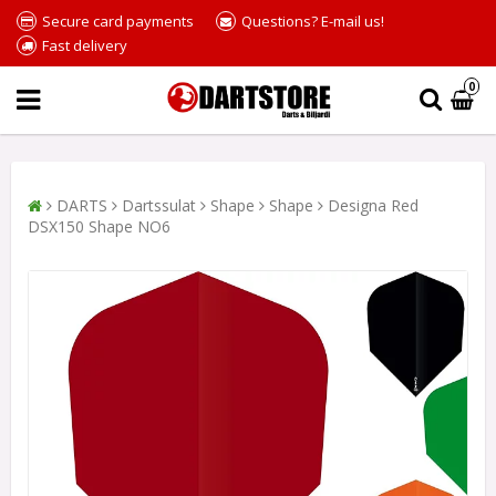
Secure card payments
Questions? E-mail us!
Fast delivery
0
DARTS
Dartssulat
Shape
Shape
Designa Red
DSX150 Shape NO6