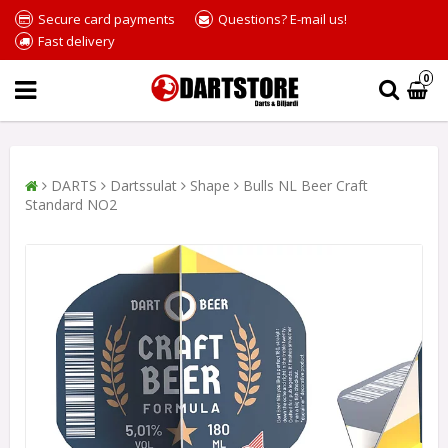
Secure card payments
Questions? E-mail us!
Fast delivery
0
DARTS
Dartssulat
Shape
Bulls NL Beer Craft
Standard NO2