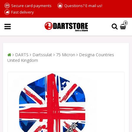
Secure card payments
Questions? E-mail us!
Fast delivery
0
DARTS
Dartssulat
75 Micron
Designa Countries
United Kingdom