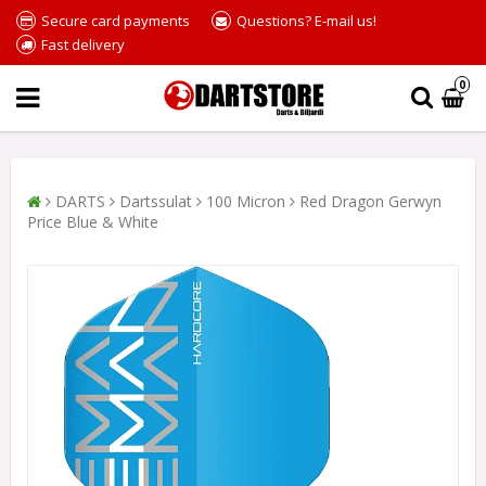
Secure card payments
Questions? E-mail us!
Fast delivery
0
DARTS
Dartssulat
100 Micron
Red Dragon Gerwyn
Price Blue & White