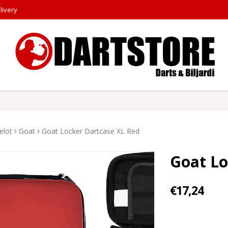
livery
elot
Goat
Goat Locker Dartcase XL Red
Goat Lo
€17,24