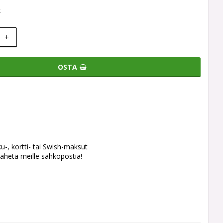
k
+
OSTA
ku-, kortti- tai Swish-maksut
ähetä meille sähköpostia!