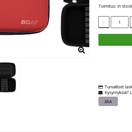
Toimitus:
In stoc
-
Turvalliset las
Kysymyksiä? L
JAA