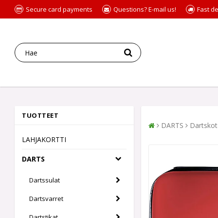
Secure card payments
Questions? E-mail us!
Fast de
TUOTTEET
DARTS
Dartskot
LAHJAKORTTI
DARTS
Dartssulat
Dartsvarret
Dartstikat