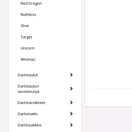
Red Dragon
Ruthless
Shot
Target
Unicorn
Winmau
Dartstaulut
Dartstaulun
taustasuoja
Dartstarvikkeet
Dartsmatto
Dartslaatikko