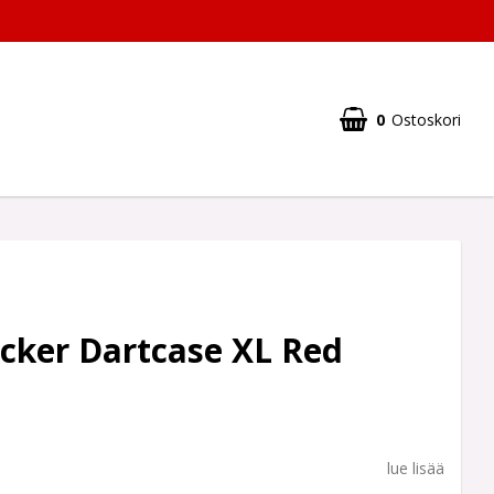
0
Ostoskori
cker Dartcase XL Red
lue lisää