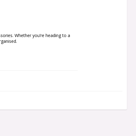
sories. Whether you’re heading to a 
rganised.