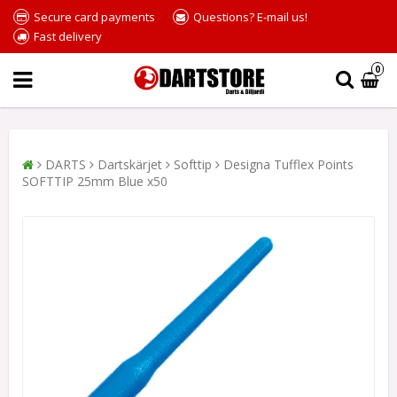
Secure card payments
Questions? E-mail us!
Fast delivery
0
DARTS
Dartskärjet
Softtip
Designa Tufflex Points
SOFTTIP 25mm Blue x50