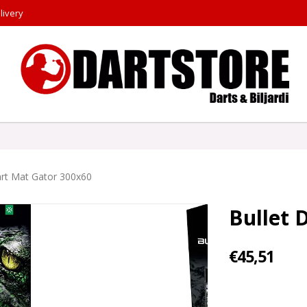
livery
art Mat Gator 300x60
Bullet 
€45,51