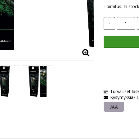
Toimitus:
In stoc
-
Turvalliset las
Kysymyksiä? L
JAA