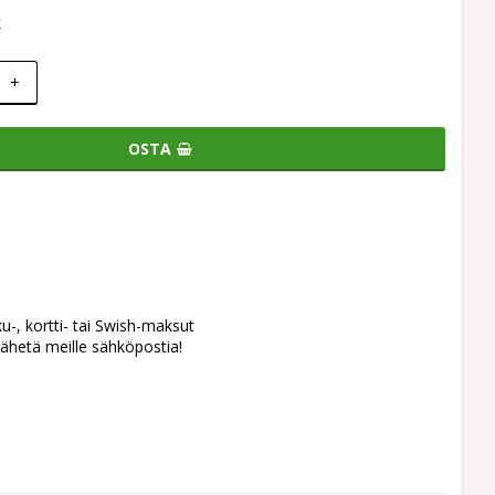
k
+
OSTA
ku-, kortti- tai Swish-maksut
ähetä meille sähköpostia!