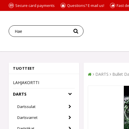
Secure card payments
Questions? E-mail us!
Fast de
TUOTTEET
DARTS
Bullet D
LAHJAKORTTI
DARTS
Dartssulat
Dartsvarret
Dartstikat